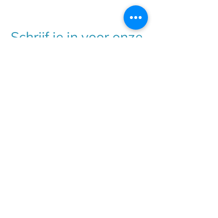
Schrijf je in voor onze
nieuwsbrief
Abonnez-vous à notre newsletter
Inschrijven - S'inscrire
Privacybeleid
Politique de confidentialité
Albatros NV
Gestelhoflei 65
2820 Bonheiden
Tel:
015 56 01 56