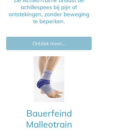
De AchilloTrain® ontlast de
achillespees bij pijn of
ontstekingen, zonder beweging
te beperken.
Ontdek meer...
Bauerfeind
Malleotrain