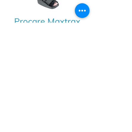
Procare Maxtrax
Walker ROM
Deze orthese is ideaal om
gecontroleerd te revalideren n
a
een achillespeesoperatie.
Ontdek meer...