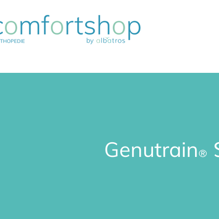
Genutrain
®