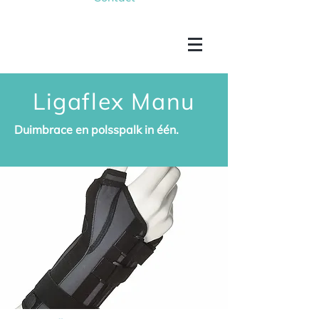
Ligaflex Manu
Duimbrace en polsspalk in één.