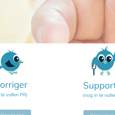
orriger
Suppor
 te vullen FR)
(nog in te vull
écouvrir plus