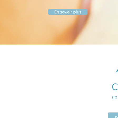
En savoir plus
C
(in
D