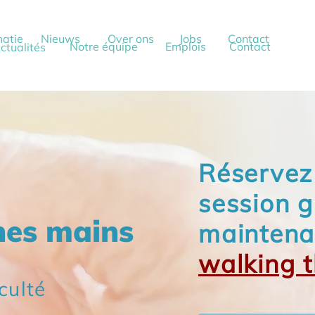
matie
Nieuws
Over ons
Jobs
Contact
Notre équipe
Emplois
Contact
ctualités
Réservez
session g
nes mains
maintena
walking 
culté