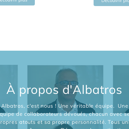
Découvrir pl
À propos d'Albatros
Albatros, c'est nous ! Une véritable équipe. Une
quipe de collaborateurs dévoués, chacun avec s
ropres atouts et sa propre personnalité. Tous un