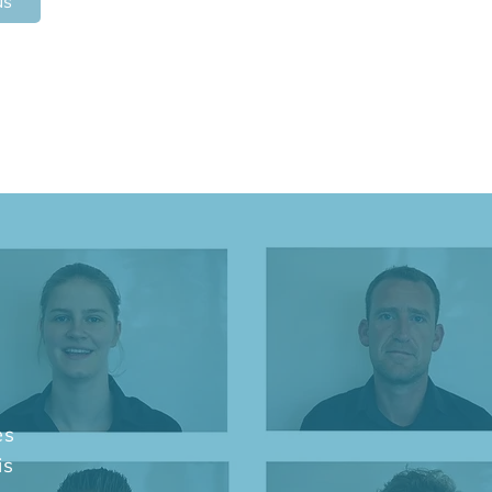
us
es
is