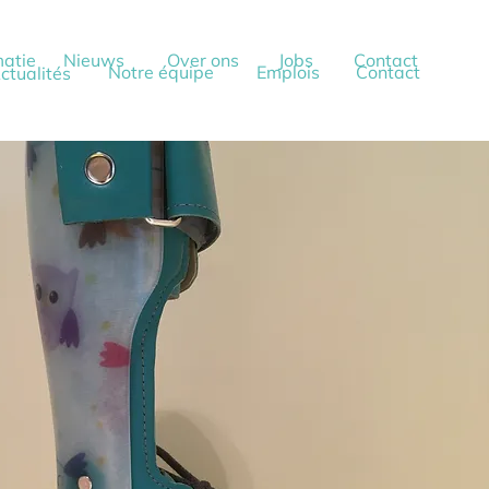
matie
Nieuws
Over ons
Jobs
Contact
Notre équipe
Emplois
Contact
ctualités