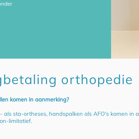
onder
gbetaling orthopedie
llen komen in aanmerking?
zit- als sta-ortheses, handspalken als AFO's komen in
non-limitatief.