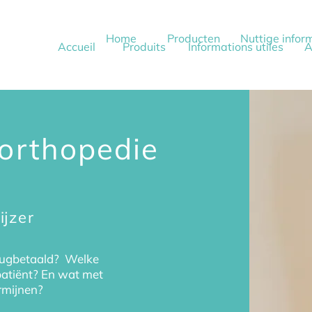
Home
Producten
Nuttige infor
Accueil
Produits
Informations utiles
A
 orthopedie
jzer
rugbetaald?
Welke
patiënt? En wat met
rmijnen?