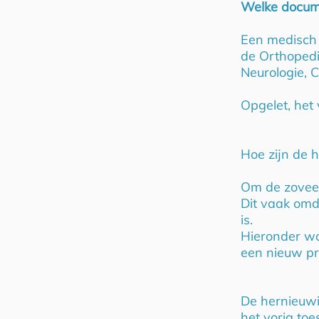
Welke docume
Een medisch 
de Orthopedi
Neurologie, 
Opgelet, het
Hoe zijn de 
Om de zoveel 
Dit vaak omda
is.
Hieronder wo
een nieuw pr
De hernieuwi
het vorig toe