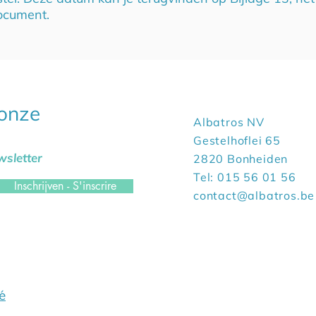
document.
 onze
Albatros NV
Gestelhoflei 65
sletter
2820 Bonheiden
Tel: 015 56 01 56
Inschrijven - S'inscrire
contact@albatros.be
té