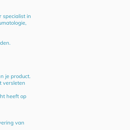
specialist in
umatologie,
nden.
n je product.
t versleten
ht heeft op
vering van